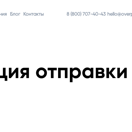
ния
Блог
Контакты
8 (800) 707-40-43
hello@overp
ция отправки