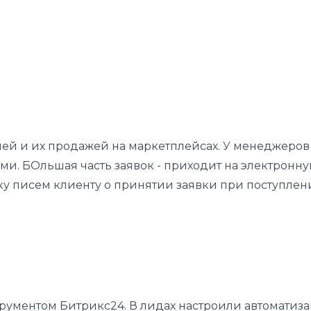
ей и их продажей на маркетплейсах. У менеджеров
и. БОльшая часть заявок - приходит на электронную
ку писем клиенту о принятии заявки при поступлен
рументом Битрикс24. В лидах настроили автоматиз