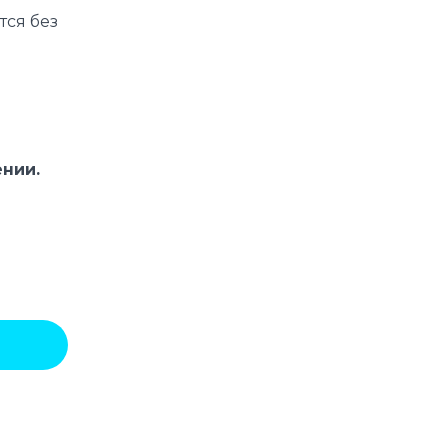
тся без
ении.