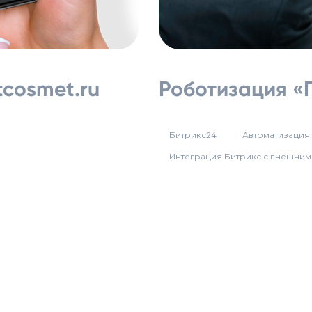
rtcosmet.ru
Роботизация «
Битрикс24
Автоматизация
Интеграция Битрикс с внешним