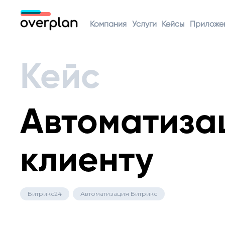
Компания
Услуги
Кейсы
Приложе
Кейс
Автоматиза
клиенту
Битрикс24
Автоматизация Битрикс