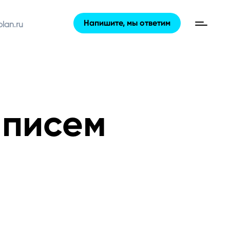
Напишите, мы ответим
lan.ru
 писем