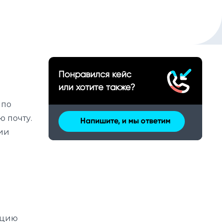
Понравился кейс
или хотите также?
 по
 почту.
Напишите, и мы ответим
ии
ацию