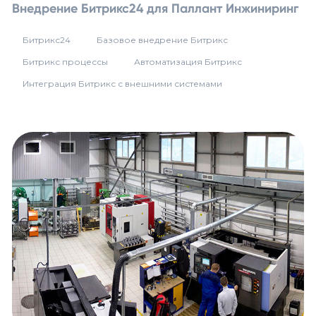
Внедрение Битрикс24 для Паллант Инжиниринг
Битрикс24
Базовое внедрение Битрикс
Битрикс процессы
Автоматизация Битрикс
Интеграция Битрикс с внешними системами