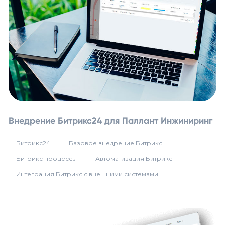
Внедрение Битрикс24 для Паллант Инжиниринг
Битрикс24
Базовое внедрение Битрикс
Битрикс процессы
Автоматизация Битрикс
Интеграция Битрикс с внешними системами