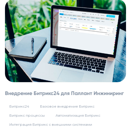
Внедрение Битрикс24 для Паллант Инжиниринг
Битрикс24
Базовое внедрение Битрикс
Битрикс процессы
Автоматизация Битрикс
Интеграция Битрикс с внешними системами